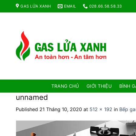
Skip
GAS LỬA XANH
EMAIL
028.66.58.58.33
to
content
TRANG CHỦ
GIỚI THIỆU
BÌNH G
unnamed
Published
21 Tháng 10, 2020
at
512 × 192
in
Bếp ga