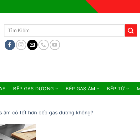
Tìm
kiếm:
AS
BẾP GAS DƯƠNG
BẾP GAS ÂM
BẾP TỪ
M
s âm có tốt hơn bếp gas dương không?