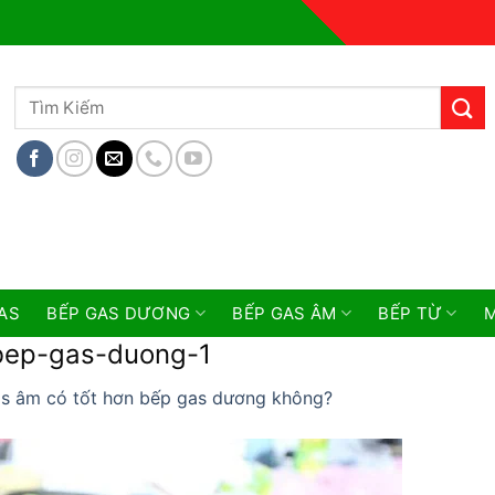
Tìm
kiếm:
AS
BẾP GAS DƯƠNG
BẾP GAS ÂM
BẾP TỪ
M
ep-gas-duong-1
s âm có tốt hơn bếp gas dương không?