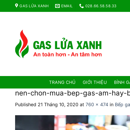
Skip
GAS LỬA XANH
EMAIL
028.66.58.58.33
to
content
TRANG CHỦ
GIỚI THIỆU
BÌNH G
nen-chon-mua-bep-gas-am-hay-b
Published
21 Tháng 10, 2020
at
760 × 474
in
Bếp ga