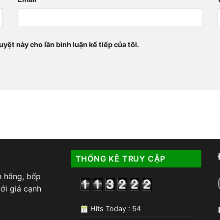
uyệt này cho lần bình luận kế tiếp của tôi.
THỐNG KÊ TRUY CẬP
h hãng, bếp
ới giá cạnh
Hits Today : 54