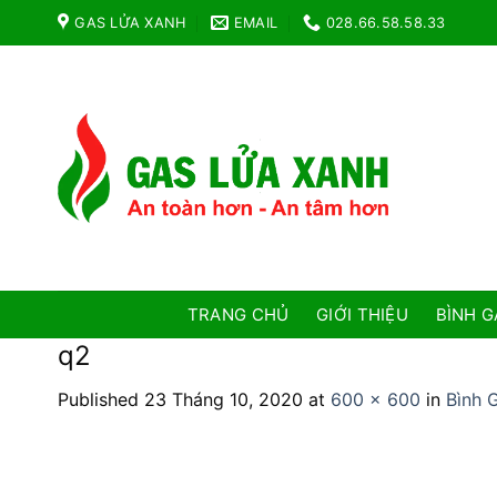
Skip
GAS LỬA XANH
EMAIL
028.66.58.58.33
to
content
TRANG CHỦ
GIỚI THIỆU
BÌNH G
q2
Published
23 Tháng 10, 2020
at
600 × 600
in
Bình 