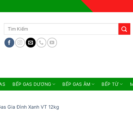
Tìm
kiếm:
AS
BẾP GAS DƯƠNG
BẾP GAS ÂM
BẾP TỪ
M
Gas Gia Đình Xanh VT 12kg