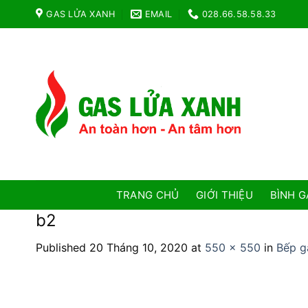
Skip
GAS LỬA XANH
EMAIL
028.66.58.58.33
to
content
TRANG CHỦ
GIỚI THIỆU
BÌNH G
b2
Published
20 Tháng 10, 2020
at
550 × 550
in
Bếp g