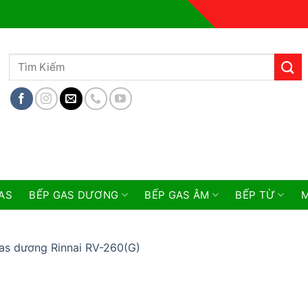
Tìm
kiếm:
AS
BẾP GAS DƯƠNG
BẾP GAS ÂM
BẾP TỪ
M
as dương Rinnai RV-260(G)