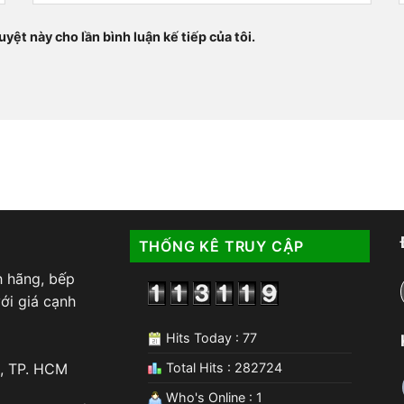
uyệt này cho lần bình luận kế tiếp của tôi.
THỐNG KÊ TRUY CẬP
h hãng, bếp
ới giá cạnh
Hits Today : 77
Total Hits : 282724
, TP. HCM
Who's Online : 1