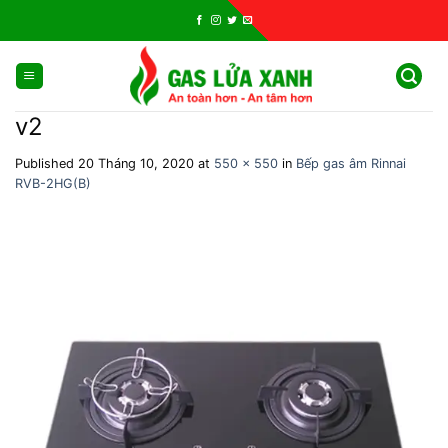
Skip
to
content
v2
Published
20 Tháng 10, 2020
at
550 × 550
in
Bếp gas âm Rinnai
RVB-2HG(B)