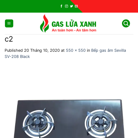
Skip
to
content
c2
Published
20 Tháng 10, 2020
at
550 × 550
in
Bếp gas âm Sevilla
SV-208 Black