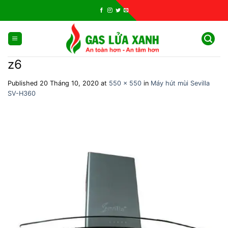
Skip
to
content
z6
Published
20 Tháng 10, 2020
at
550 × 550
in
Máy hút mùi Sevilla
SV-H360