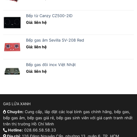
Bếp từ Canzy CZ500-2ID
Giá: liên hệ
Bếp gas âm Sevilla SV-208 Red
Giá: liên hệ
Bếp gas đôi inox Việt Nhật
Giá: liên hệ
GAS LỬA XANH
Chuyên:
Cung cấp, lắp đặt các loại bình gas chính hãng, bếp gas,
bếp gas âm, bếp gas giá rẻ, bếp gas sinh viên với giá cạnh tranh nhất
trên thị trường Hồ Chí Minh
Hotline:
028.66.58.58.33
Địa chỉ:
126 Đặng Nguyên Cẩn, phường 13, quận 6, TP. HCM