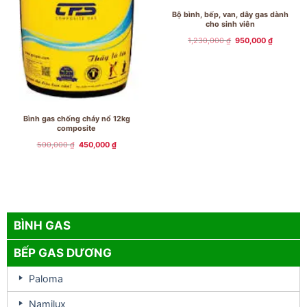
Bộ bình, bếp, van, dây gas dành
cho sinh viên
Giá
Giá
1,230,000
₫
950,000
₫
gốc
hiện
là:
tại
1,230,000 ₫.
là:
950,000 
Bình gas chống cháy nổ 12kg
composite
Giá
Giá
500,000
₫
450,000
₫
gốc
hiện
là:
tại
500,000 ₫.
là:
450,000 ₫.
BÌNH GAS
BẾP GAS DƯƠNG
Paloma
Namilux