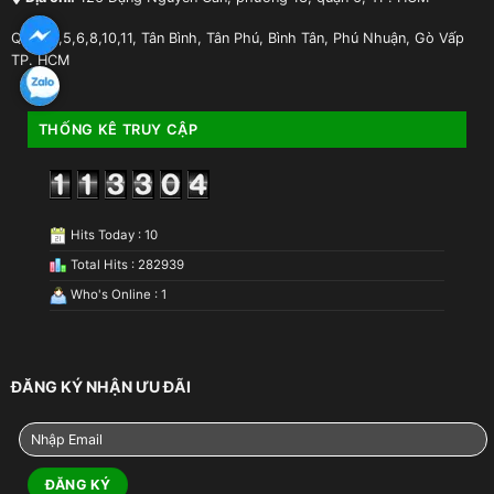
Quận 3,5,6,8,10,11, Tân Bình, Tân Phú, Bình Tân, Phú Nhuận, Gò Vấp
TP. HCM
THỐNG KÊ TRUY CẬP
Hits Today : 10
Total Hits : 282939
Who's Online : 1
ĐĂNG KÝ NHẬN ƯU ĐÃI