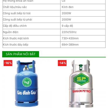
Hệ thống khoá an toàn
Có
Chất liệu/màu sắc
Kính đen
Công suất bếp từ trái
2000W
Công suất bếp từ phải
2000W
Cấp độ điều chỉnh
9 cấp độ
Nguồn điện
220V/50Hz
Kích thước mặt kính
730x430mm
Kích thước đáy bếp
694x389mm
SẢN PHẨM NỔI BẬT
-16%
-14%