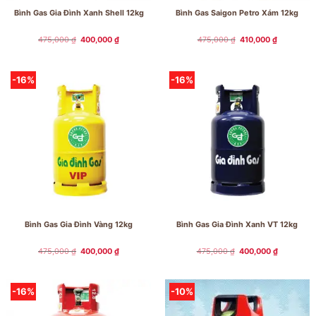
Bình Gas Gia Đình Xanh Shell 12kg
Bình Gas Saigon Petro Xám 12kg
Giá
Giá
Giá
Giá
475,000
₫
400,000
₫
475,000
₫
410,000
₫
gốc
hiện
gốc
hiện
là:
tại
là:
tại
475,000 ₫.
là:
475,000 ₫.
là:
400,000 ₫.
410,000 ₫.
-16%
-16%
Bình Gas Gia Đình Vàng 12kg
Bình Gas Gia Đình Xanh VT 12kg
Giá
Giá
Giá
Giá
475,000
₫
400,000
₫
475,000
₫
400,000
₫
gốc
hiện
gốc
hiện
là:
tại
là:
tại
475,000 ₫.
là:
475,000 ₫.
là:
400,000 ₫.
400,000 ₫
-16%
-10%