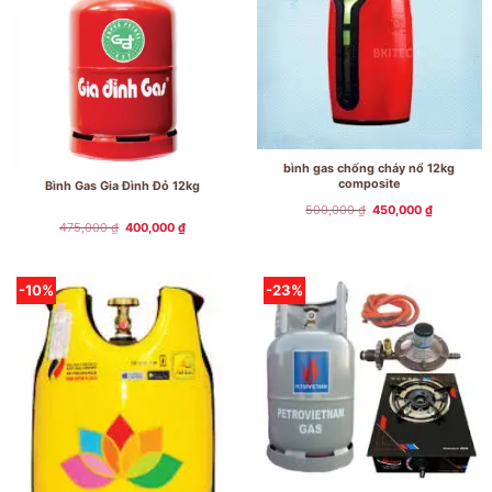
bình gas chống cháy nổ 12kg
composite
Bình Gas Gia Đình Đỏ 12kg
Giá
Giá
500,000
₫
450,000
₫
gốc
hiện
Giá
Giá
475,000
₫
400,000
₫
là:
tại
gốc
hiện
500,000 ₫.
là:
là:
tại
450,000 ₫
475,000 ₫.
là:
400,000 ₫.
-10%
-23%