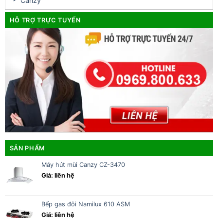
Canzy
HỖ TRỢ TRỰC TUYẾN
SẢN PHẨM
Máy hút mùi Canzy CZ-3470
Giá: liên hệ
Bếp gas đôi Namilux 610 ASM
Giá: liên hệ